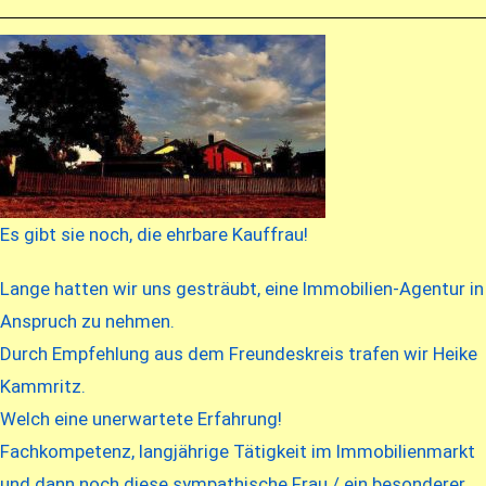
Es gibt sie noch, die ehrbare Kauffrau!
Lange hatten wir uns gesträubt, eine Immobilien-Agentur in
Anspruch zu nehmen.
Durch Empfehlung aus dem Freundeskreis trafen wir Heike
Kammritz.
Welch eine unerwartete Erfahrung!
Fachkompetenz, langjährige Tätigkeit im Immobilienmarkt
und dann noch diese sympathische Frau./ ein besonderer