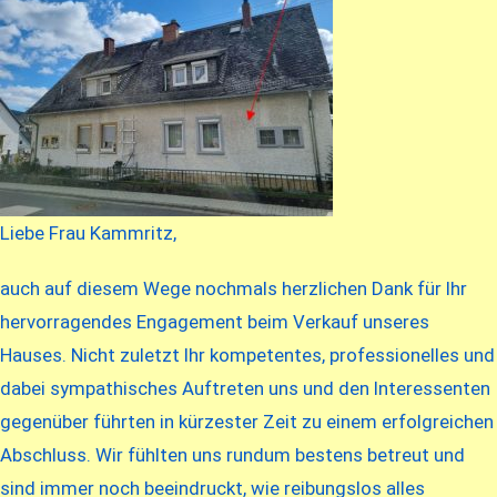
Liebe Frau Kammritz,
auch auf diesem Wege nochmals herzlichen Dank für Ihr
hervorragendes Engagement beim Verkauf unseres
Hauses. Nicht zuletzt Ihr kompetentes, professionelles und
dabei sympathisches Auftreten uns und den Interessenten
gegenüber führten in kürzester Zeit zu einem erfolgreichen
Abschluss. Wir fühlten uns rundum bestens betreut und
sind immer noch beeindruckt, wie reibungslos alles