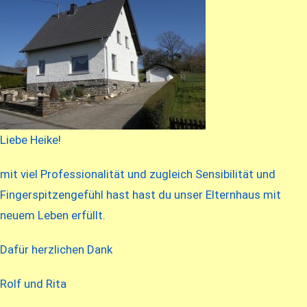
Liebe Heike!
mit viel Professionalität und zugleich Sensibilität und
Fingerspitzengefühl hast hast du unser Elternhaus mit
neuem Leben erfüllt.
Dafür herzlichen Dank
Rolf und Rita