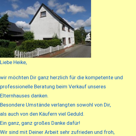
Liebe Heike,
wir möchten Dir ganz herzlich für die kompetente und
professionelle Beratung beim Verkauf unseres
Elternhauses danken.
Besondere Umstände verlangten sowohl von Dir,
als auch von den Käufern viel Geduld.
Ein ganz, ganz großes Danke dafür!
Wir sind mit Deiner Arbeit sehr zufrieden und froh,