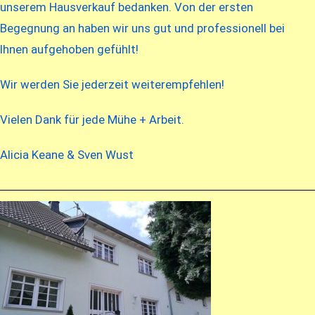
unserem Hausverkauf bedanken. Von der ersten
Begegnung an haben wir uns gut und professionell bei
Ihnen aufgehoben gefühlt!
Wir werden Sie jederzeit weiterempfehlen!
Vielen Dank für jede Mühe + Arbeit.
Alicia Keane & Sven Wust